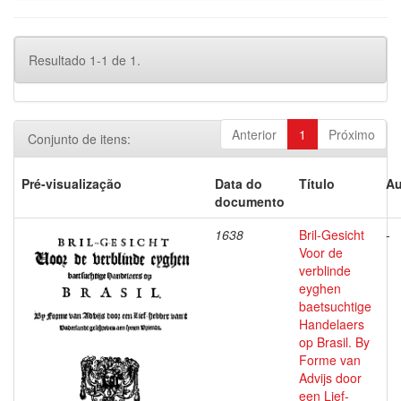
Resultado 1-1 de 1.
Anterior
1
Próximo
Conjunto de itens:
Pré-visualização
Data do
Título
Au
documento
1638
Bril-Gesicht
-
Voor de
verblinde
eyghen
baetsuchtige
Handelaers
op Brasil. By
Forme van
Advijs door
een Lief-