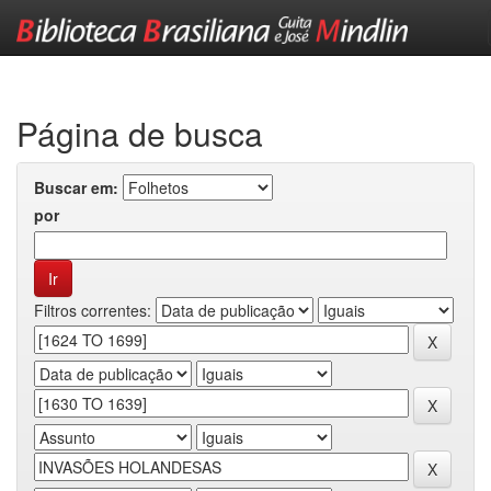
Skip
navigation
Página de busca
Buscar em:
por
Filtros correntes: