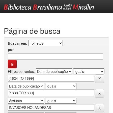
Skip
navigation
Página de busca
Buscar em:
por
Filtros correntes: