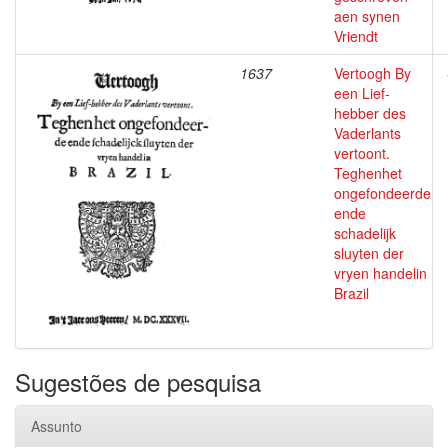
aen synen
Vriendt
1637
Vertoogh By
een Lief-
hebber des
Vaderlants
vertoont.
Teghenhet
ongefondeerde
ende
schadelijk
sluyten der
vryen handelin
Brazil
Sugestões de pesquisa
Assunto