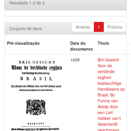
Resultado 1-2 de 2.
Anterior
1
Próximo
Conjunto de itens:
Pré-visualização
Data do
Título
documento
1638
Bril-Gesicht
Voor de
verblinde
eyghen
baetsuchtige
Handelaers op
Brasil. By
Forme van
Advijs door
een Lief-
hebber van't
Vaderlandt
geschreven