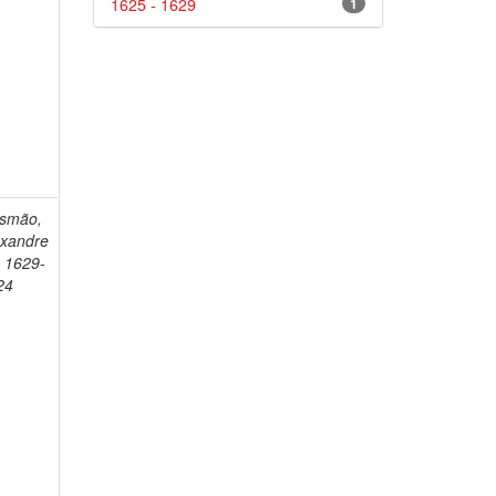
1625 - 1629
1
smão,
exandre
, 1629-
24