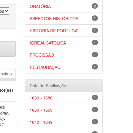
ORATÓRIA
2
ASPECTOS HISTÓRICOS
1
HISTÓRIA DE PORTUGAL
1
IGREJA CATÓLICA
1
PROCISSÃO
1
RESTAURAÇÃO
1
róximo
Data de Publicação
tor(es)
1680 - 1686
1
ira,
1660 - 1669
1
ónio,
08-
1640 - 1649
1
97