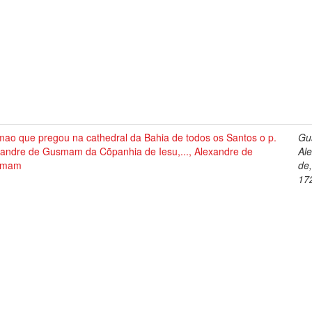
mao que pregou na cathedral da Bahia de todos os Santos o p.
Gu
xandre de Gusmam da Cõpanhia de Iesu,..., Alexandre de
Al
smam
de
17