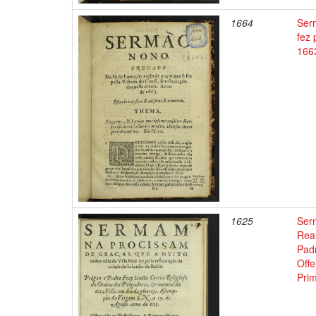
1664
Ser
fez 
166
1625
Serm
Real
Pad
Offe
Pri