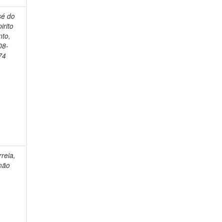
sé do
irito
nto,
08-
74
reia,
mão