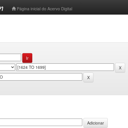
-->
Página inicial do Acervo Digital