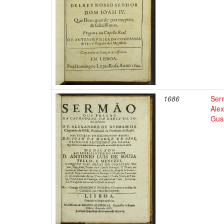
1686
Ser
Ale
Gu