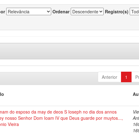
por
Ordenar
Registro(s)
Anterior
1
P
lo
Au
mam do esposo da may de deos S Ioseph no dia dos annos
Vie
rey nosso Senhor Dom Ioam IV que Deus guarde por muytos...,
Ant
nio Vieira
16
16