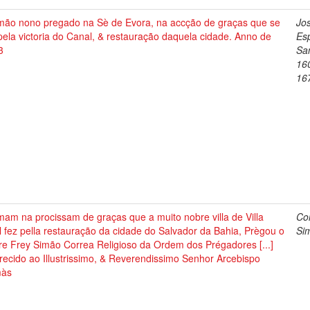
mão nono pregado na Sè de Evora, na accção de graças que se
Jo
pela victoria do Canal, & restauração daquela cidade. Anno de
Esp
3
Sa
16
16
am na procissam de graças que a muito nobre villa de Villa
Cor
 fez pella restauração da cidade do Salvador da Bahia, Prègou o
Si
re Frey Simão Correa Religioso da Ordem dos Prégadores [...]
recido ao Illustrissimo, & Reverendissimo Senhor Arcebispo
màs