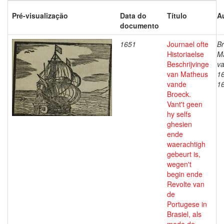
Pré-visualização
Data do
Título
A
documento
1651
Journael ofte
Br
Historiaelse
M
Beschrijvinge
v
van Matheus
1
vande
1
Broeck.
Vant't geen
hy selfs
ghesien
ende
waerachtigh
gebeurt is,
wegen't
begin ende
Revolte van
de
Portugese in
Brasiel, als