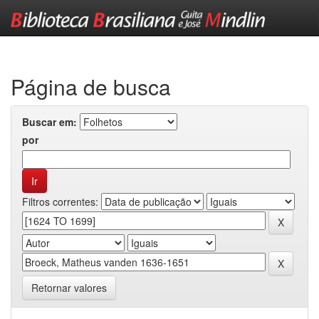
Skip
navigation
Página de busca
Buscar em:
por
Filtros correntes:
Retornar valores