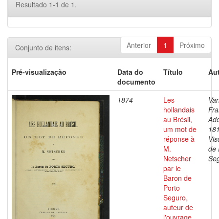
Resultado 1-1 de 1.
Anterior
1
Próximo
Conjunto de itens:
Pré-visualização
Data do
Título
Aut
documento
1874
Les
Var
hollandais
Fra
au Brésil,
Ado
um mot de
18
réponse à
Vis
M.
de 
Netscher
Se
par le
Baron de
Porto
Seguro,
auteur de
l'ouvrage