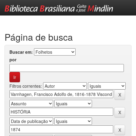
Skip
navigation
Página de busca
Buscar em:
por
Filtros correntes: