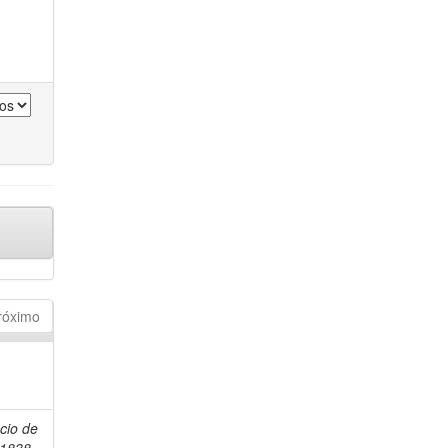
róximo
ácio de