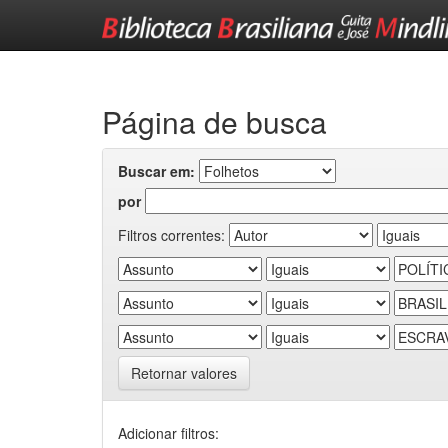
Skip
navigation
Página de busca
Buscar em:
por
Filtros correntes:
Retornar valores
Adicionar filtros: