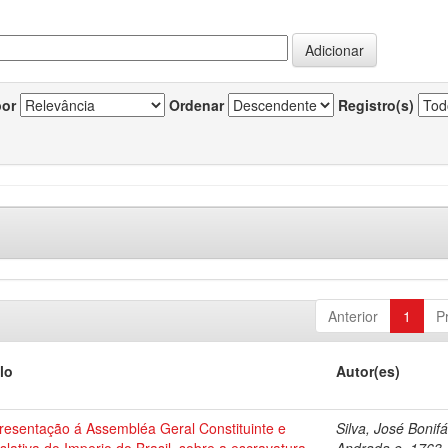
por
Ordenar
Registro(s)
Anterior
1
P
lo
Autor(es)
resentação á Assembléa Geral Constituinte e
Silva, José Bonif