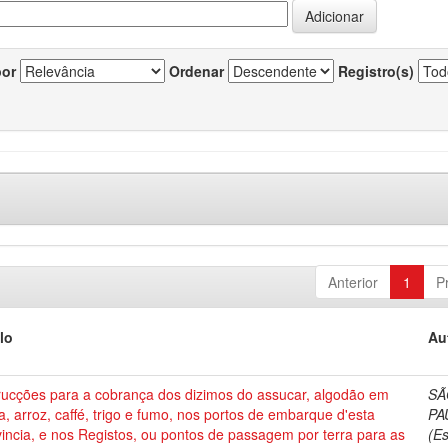
por
Ordenar
Registro(s)
Anterior
1
P
lo
Au
trucções para a cobrança dos dizimos do assucar, algodão em
SÃ
, arroz, caffé, trigo e fumo, nos portos de embarque d'esta
PA
incia, e nos Registos, ou pontos de passagem por terra para as
(E