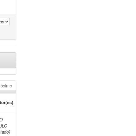
róximo
tor(es)
O
ULO
stado)