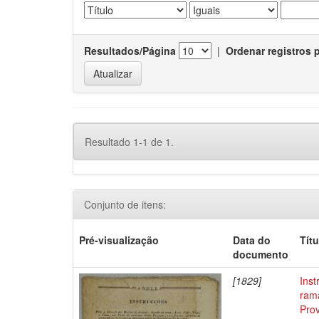
Resultados/Página
|
Ordenar registros 
Resultado 1-1 de 1.
Conjunto de itens:
Pré-visualização
Data do
Títu
documento
[1829]
Ins
rama
Prov