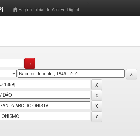
-->
Página inicial do Acervo Digital