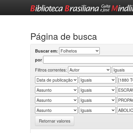
Skip
navigation
Página de busca
Buscar em:
por
Filtros correntes:
Retornar valores