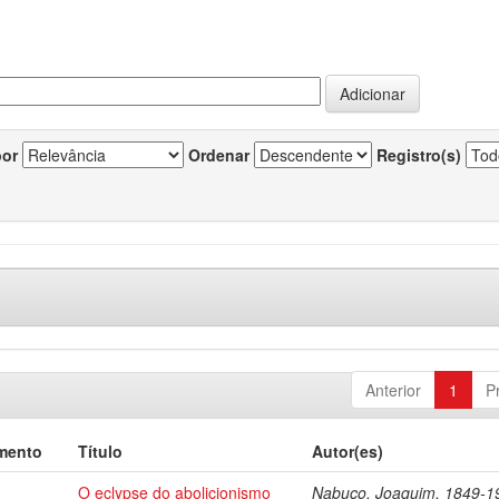
por
Ordenar
Registro(s)
Anterior
1
P
mento
Título
Autor(es)
O eclypse do abolicionismo
Nabuco, Joaquim, 1849-1