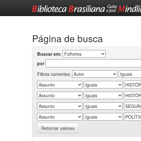
Skip
navigation
Página de busca
Buscar em:
por
Filtros correntes:
Retornar valores