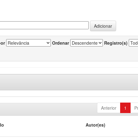
por
Ordenar
Registro(s)
Anterior
1
P
lo
Autor(es)