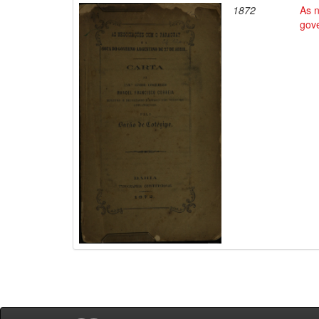
1872
As 
gove