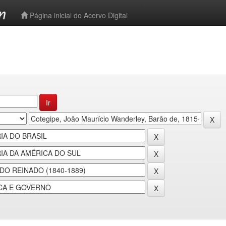
-->
Página inicial do Acervo Digital