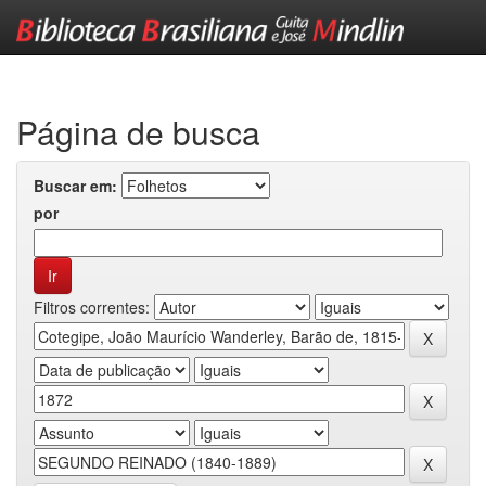
Skip
navigation
Página de busca
Buscar em:
por
Filtros correntes: