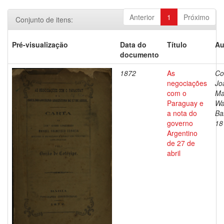
Anterior
1
Próximo
Conjunto de itens:
Pré-visualização
Data do
Título
Au
documento
1872
As
Co
negociações
Jo
com o
Ma
Paraguay e
Wa
a nota do
Ba
governo
18
Argentino
de 27 de
abril