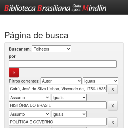
Skip
navigation
Página de busca
Buscar em:
por
Filtros correntes: