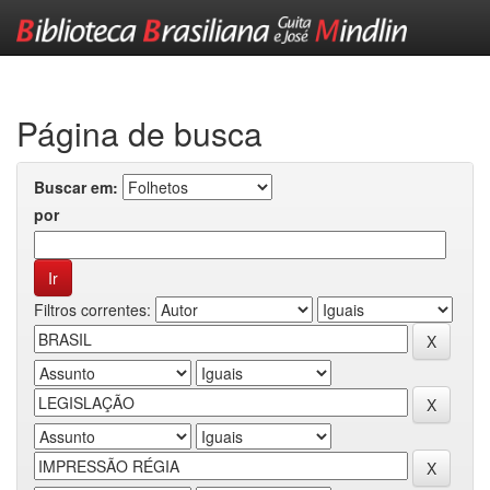
Skip
navigation
Página de busca
Buscar em:
por
Filtros correntes: