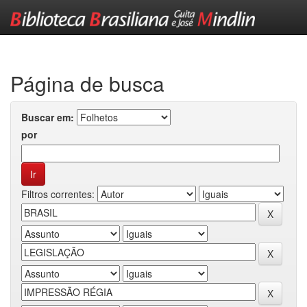
Skip
navigation
Página de busca
Buscar em:
por
Filtros correntes: