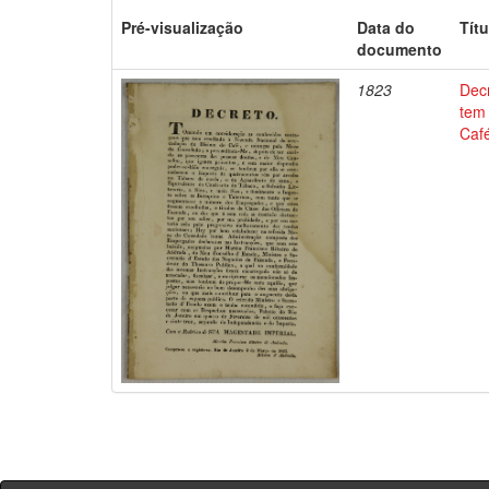
Pré-visualização
Data do
Títu
documento
1823
Dec
tem
Café