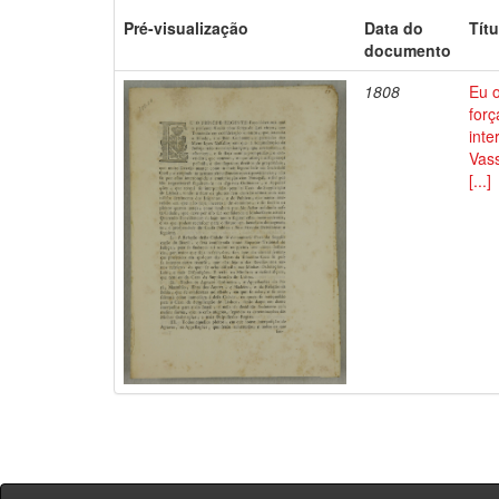
Pré-visualização
Data do
Títu
documento
1808
Eu 
for
int
Vas
[...]