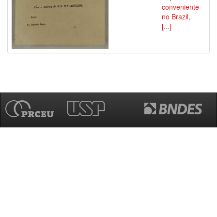
conveniente
no Brazil,
[...]