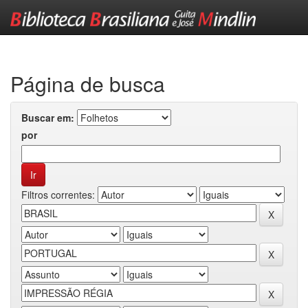
Skip
navigation
Página de busca
Buscar em:
por
Filtros correntes: