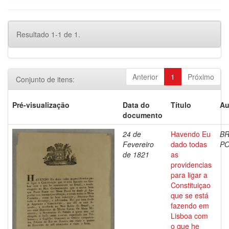
Resultado 1-1 de 1.
Anterior
1
Próximo
Conjunto de itens:
Pré-visualização
Data do
Título
Au
documento
24 de
Havendo Eu
BR
Fevereiro
dado todas
P
de 1821
as
providencias
para ligar a
Constituiçao
que se está
fazendo em
Lisboa com
o que he