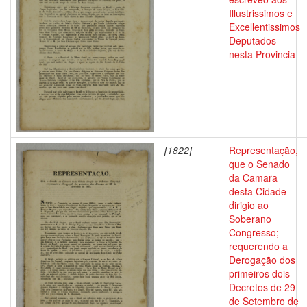
Illustrissimos e
Excellentissimos
Deputados
nesta Provincia
[1822]
Representação,
que o Senado
da Camara
desta Cidade
dirigio ao
Soberano
Congresso;
requerendo a
Derogação dos
primeiros dois
Decretos de 29
de Setembro de