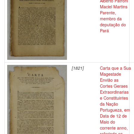
Alberto Patroni
Maciel Martins
Parente,
membro da
deputação do
Pará
[1821]
Carta que a Sua
Magestade
Envião as
Cortes Geraes
Extraordinarias
e Constituintes
da Nação
Portugueza, em
Data de 12 de
Maio do
corrente anno,
referindo os