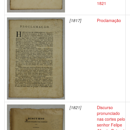
1821
[1817]
Proclamação
[1821]
Discurso
pronunciado
nas cortes pelo
senhor Felipe