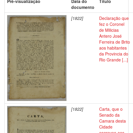
Pré-visualização
Data do
Título
documento
[1822]
Declaração que
fez o Coronel
de Milicias
Antero José
Ferreira de Brito
aos habitantes
da Provincia do
Rio Grande [...]
[1822]
Carta, que o
Senado da
Camara desta
Cidade
escreveo aos