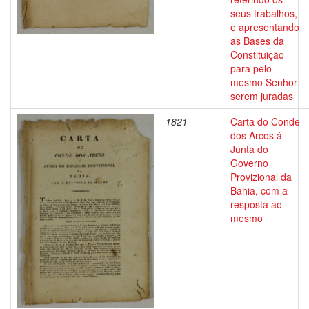
seus trabalhos,
e apresentando
as Bases da
Constituição
para pelo
mesmo Senhor
serem juradas
1821
Carta do Conde
dos Arcos á
Junta do
Governo
Provizional da
Bahia, com a
resposta ao
mesmo