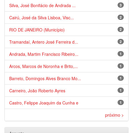
Silva, José Bonifácio de Andrada ...
3
Cairú, José da Silva Lisboa, Visc...
2
RIO DE JANEIRO (Município)
2
Tramandaí, Antero José Ferreira d...
2
Andrada, Martim Francisco Ribeiro...
1
Arcos, Marcos de Noronha e Brito,...
1
Barreto, Domingos Alves Branco Mo...
1
Carneiro, João Roberto Ayres
1
Castro, Felippe Joaquim da Cunha e
1
próximo >