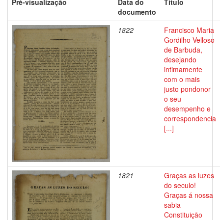
Pré-visualização
Data do
Título
documento
1822
Francisco Maria
Gordilho Velloso
de Barbuda,
desejando
intimamente
com o mais
justo pondonor
o seu
desempenho e
correspondencia
[...]
1821
Graças as luzes
do seculo!
Graças á nossa
sabia
Constituição