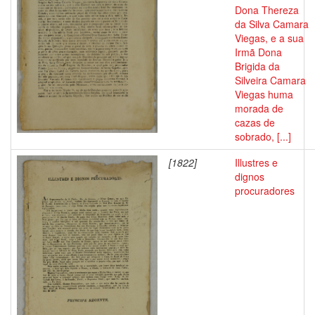
Dona Thereza
da Silva Camara
Viegas, e a sua
Irmã Dona
Brigida da
Silveira Camara
Viegas huma
morada de
cazas de
sobrado, [...]
[1822]
Illustres e
dignos
procuradores