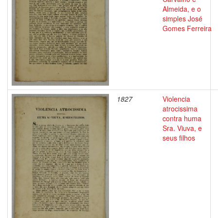
Almeida, e o
simples José
Gomes Ferreira
1827
Violencia
atrocissima
contra huma
Sra. Viuva, e
seus filhos