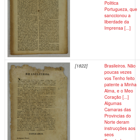
Politica
Portugueza, que
sanccionou a
liberdade da
Imprensa [...]
[1822]
Brasileiros. Não
poucas vezes
vos Tenho feito
patente a Minha
Alma, e o Meo
Coração [...]
Algumas
Camaras das
Provincias do
Norte deram
instrucções aos
seos