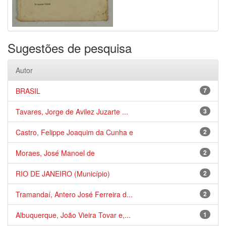
Sugestões de pesquisa
Autor
BRASIL
7
Tavares, Jorge de Avilez Juzarte ...
3
Castro, Felippe Joaquim da Cunha e
2
Moraes, José Manoel de
2
RIO DE JANEIRO (Município)
2
Tramandaí, Antero José Ferreira d...
2
Albuquerque, João Vieira Tovar e,...
1