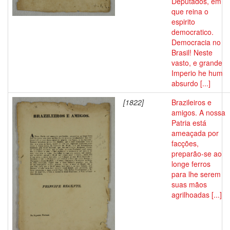
Deputados, em
que reina o
espirito
democratico.
Democracia no
Brasil! Neste
vasto, e grande
Imperio he hum
absurdo [...]
[1822]
Brazileiros e
amigos. A nossa
Patria está
ameaçada por
facções,
preparão-se ao
longe ferros
para lhe serem
suas mãos
agrilhoadas [...]