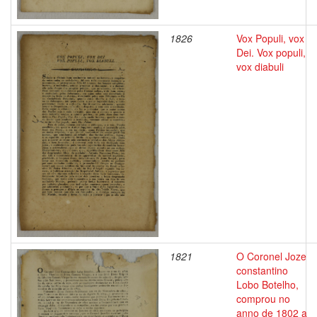
1826
Vox Populi, vox
Dei. Vox populi,
vox diabuli
1821
O Coronel Joze
constantino
Lobo Botelho,
comprou no
anno de 1802 a