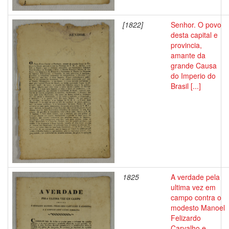
[1822]
Senhor. O povo
desta capital e
provincia,
amante da
grande Causa
do Imperio do
Brasil [...]
1825
A verdade pela
ultima vez em
campo contra o
modesto Manoel
Felizardo
Carvalho e