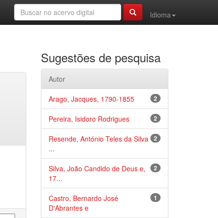
Idioma
Sugestões de pesquisa
Autor
Arago, Jacques, 1790-1855
2
Pereira, Isidoro Rodrigues
2
Resende, António Teles da Silva
2
...
Silva, João Candido de Deus e,
2
17...
Castro, Bernardo José
1
D'Abrantes e