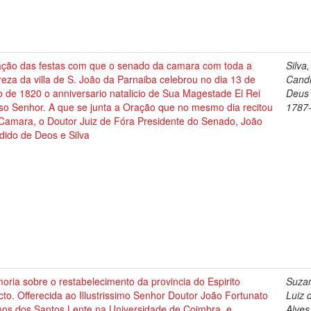
ação das festas com que o senado da camara com toda a
Silva
eza da villa de S. João da Parnaiba celebrou no dia 13 de
Cand
 de 1820 o anniversario natalicio de Sua Magestade El Rei
Deus 
so Senhor. A que se junta a Oração que no mesmo dia recitou
1787
Camara, o Doutor Juiz de Fóra Presidente do Senado, João
dido de Deos e Silva
ria sobre o restabelecimento da provincia do Espirito
Suza
to. Offerecida ao Illustrissimo Senhor Doutor João Fortunato
Luiz 
os dos Santos Lente na Universidade de Coimbra, e
Alves