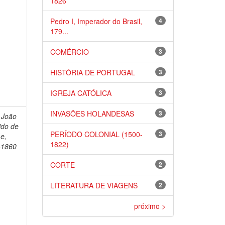
1826
Pedro I, Imperador do Brasil,
4
179...
COMÉRCIO
3
HISTÓRIA DE PORTUGAL
3
IGREJA CATÓLICA
3
INVASÕES HOLANDESAS
3
, João
ido de
PERÍODO COLONIAL (1500-
3
e,
1822)
-1860
CORTE
2
LITERATURA DE VIAGENS
2
próximo >