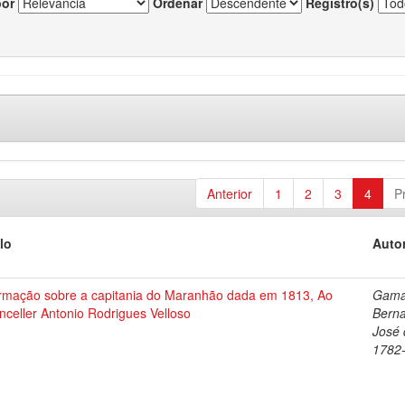
por
Ordenar
Registro(s)
Anterior
1
2
3
4
P
lo
Autor
ormação sobre a capitania do Maranhão dada em 1813, Ao
Gama
celler Antonio Rodrigues Velloso
Bern
José 
1782