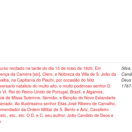
urso recitado na tarde do dia 13 de maio de 1820, Em
Silva
ença da Camera [sic], Clero, e Nobreza da Villa de S. João da
Cand
aiba, na Capitanía do Piaúhi, por occasião do feliz
Deus 
versario natalicio do muito alto, e muito poderoso senhor D.
1787
 VI. Rei do Reino-Unido de Portugal, Brazil, e Algarves,
ois de Missa Solemne, Sermão, e Benção do Novo Estandarte
enado. Ao illustrissimo senhor Elias José Ribeiro de Carvalho,
mendador da Ordem Militar de S. Bento e Aviz, Cavalleiro
], etc., etc., etc. O.D. e C. seu author, João Candido de Deos e
a