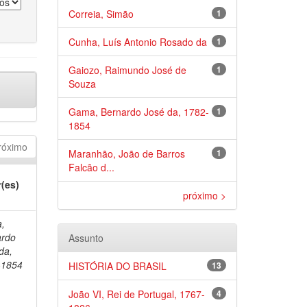
Correia, Simão
1
Cunha, Luís Antonio Rosado da
1
Gaiozo, Raimundo José de
1
Souza
Gama, Bernardo José da, 1782-
1
1854
róximo
Maranhão, João de Barros
1
Falcão d...
(es)
próximo >
,
ardo
Assunto
da,
-1854
HISTÓRIA DO BRASIL
13
João VI, Rei de Portugal, 1767-
4