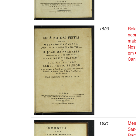
1820
Rel
nobr
maio
Nos
em 
Can
1821
Memo
Sanc
Ram