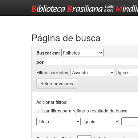
Skip
navigation
Página de busca
Buscar em:
por
Filtros correntes:
Retornar valores
Adicionar filtros:
Utilizar filtros para refinar o resultado de busca.