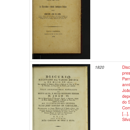
1820
Disc
pres
Parn
anni
João
dep
do S
Com
[...
Silv