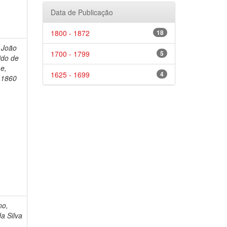
Data de Publicação
1800 - 1872
18
, João
1700 - 1799
5
ido de
e,
1625 - 1699
4
-1860
no,
da Silva