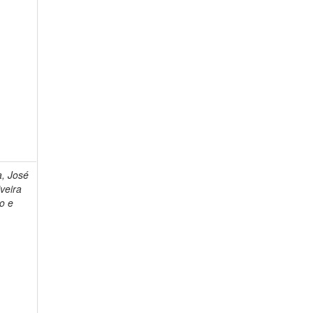
, José
iveira
o e