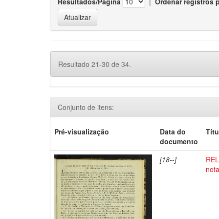
Resultados/Página
|
Ordenar registros 
Resultado 21-30 de 34.
Conjunto de itens:
Pré-visualização
Data do
Títu
documento
[18--]
REL
nota