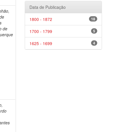
Data de Publicação
nhão,
de
1800 - 1872
18
s
o de
1700 - 1799
5
querque
1625 - 1699
4
o,
ardo
antes