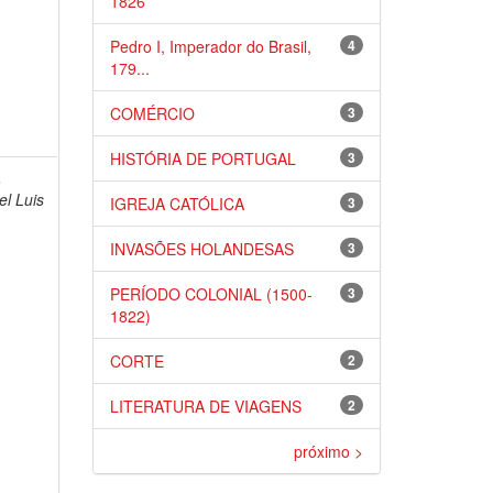
1826
Pedro I, Imperador do Brasil,
4
179...
COMÉRCIO
3
HISTÓRIA DE PORTUGAL
3
,
l Luis
IGREJA CATÓLICA
3
INVASÕES HOLANDESAS
3
PERÍODO COLONIAL (1500-
3
1822)
CORTE
2
LITERATURA DE VIAGENS
2
próximo >