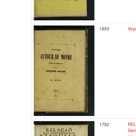
1853
Voya
1752
REL
San