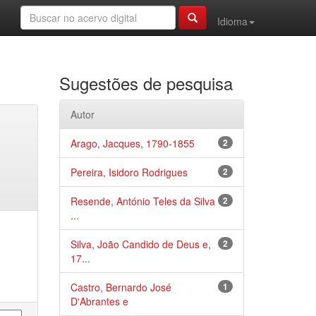
Idioma
Sugestões de pesquisa
Autor
Arago, Jacques, 1790-1855
2
Pereira, Isidoro Rodrigues
2
Resende, António Teles da Silva
2
...
Silva, João Candido de Deus e,
2
17...
Castro, Bernardo José
1
D'Abrantes e