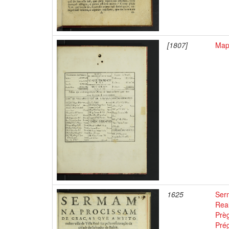
[1807]
Mapa
1625
Serm
Real
Prè
Prég