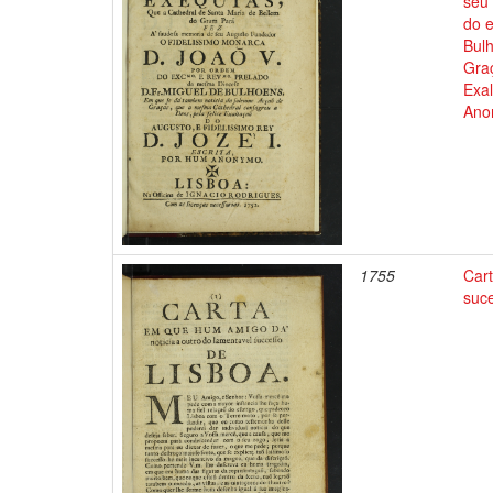
seu
do 
Bul
Gra
Exal
Ano
1755
Car
suc