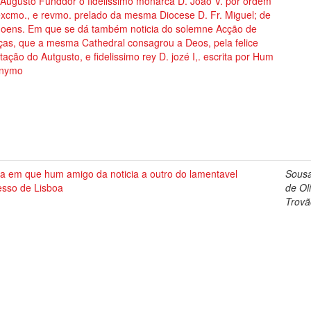
 Augusto Funddor o fidelissimo monarca D. João V. por ordem
excmo., e revmo. prelado da mesma Diocese D. Fr. Miguel; de
hoens. Em que se dá também noticia do solemne Acção de
ças, que a mesma Cathedral consagrou a Deos, pela felice
tação do Autgusto, e fidelissimo rey D. jozé I,. escrita por Hum
nymo
ta em que hum amigo da noticia a outro do lamentavel
Sousa
esso de Lisboa
de Ol
Trovã