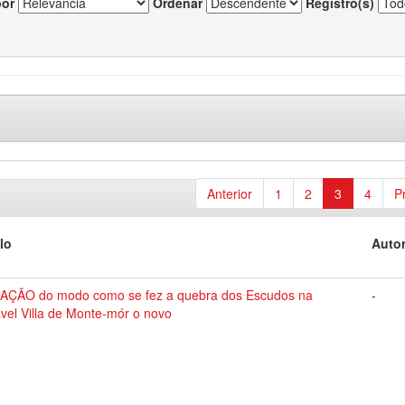
por
Ordenar
Registro(s)
Anterior
1
2
3
4
P
lo
Autor
AÇÃO do modo como se fez a quebra dos Escudos na
-
vel Villa de Monte-mór o novo