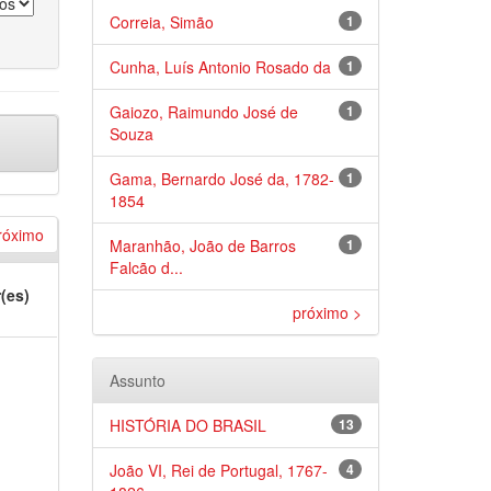
Correia, Simão
1
Cunha, Luís Antonio Rosado da
1
Gaiozo, Raimundo José de
1
Souza
Gama, Bernardo José da, 1782-
1
1854
róximo
Maranhão, João de Barros
1
Falcão d...
(es)
próximo >
Assunto
HISTÓRIA DO BRASIL
13
João VI, Rei de Portugal, 1767-
4