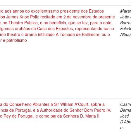
io aos annos do excellentissimo presidente dos Estados
Mara
dos James Knox Polk: recitado em 2 de novembro do presente
João 
 no Theatro Publico, e no beneficio, que se fez, para o dote
Barro
algumas orphãas da Casa dos Expostos, representando-se no
Falcã
mo theatro o drama intitulado A Tomada de Baltimore, ou o
Albu
 e patriotismo
a do Conselheiro Abrantes a Sir William A'Court, sobre a
Castr
ncia de Portugal, e a Authoridade do Senhor Dom Pedro IV,
Bern
 Rey de Portugal, e como pai da Senhora D. Maria II
José
D'Abr
e