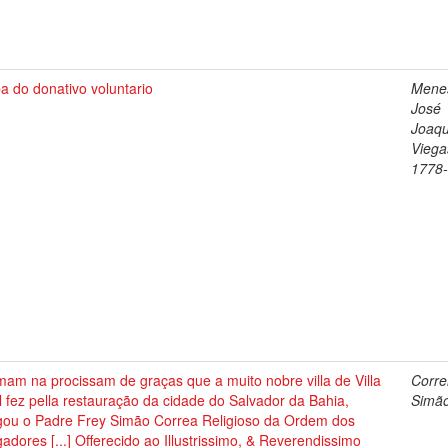
 do donativo voluntario
Mene
José
Joaq
Viega
1778
am na procissam de graças que a muito nobre villa de Villa
Corre
 fez pella restauração da cidade do Salvador da Bahia,
Simã
gou o Padre Frey Simão Correa Religioso da Ordem dos
adores [...] Offerecido ao Illustrissimo, & Reverendissimo