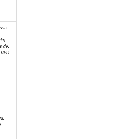
ses,
uim
s de,
-1841
ia,
o