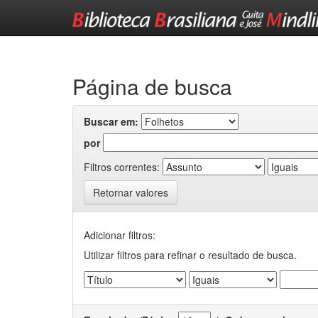
Skip
navigation
Página de busca
Buscar em:
por
Filtros correntes:
Retornar valores
Adicionar filtros:
Utilizar filtros para refinar o resultado de busca.