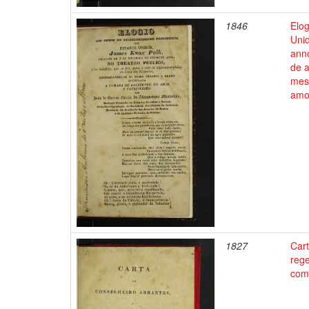
1846
Elog
Uni
anno
de 
mes
amor
1827
Cart
rege
como