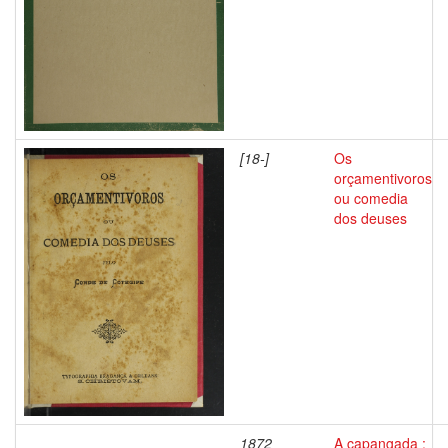
[18-]
Os
orçamentivoros
ou comedia
dos deuses
1872
A capangada :