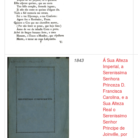
1843
Á Sua Alteza
Imperial, a
Serenissima
Senhora
Princeza D.
Francisca
Carolina, e a
Sua Alteza
Real o
Serenissimo
Senhor
Principe de
Joinville, por