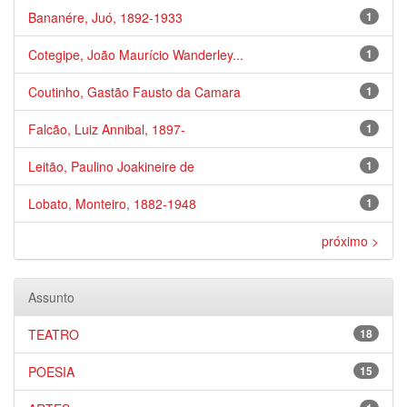
Bananére, Juó, 1892-1933
1
Cotegipe, João Maurício Wanderley...
1
Coutinho, Gastão Fausto da Camara
1
Falcão, Luiz Annibal, 1897-
1
Leitão, Paulino Joakineire de
1
Lobato, Monteiro, 1882-1948
1
próximo >
Assunto
TEATRO
18
POESIA
15