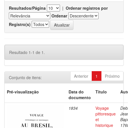
Resultados/Página
|
Ordenar registros por
Ordenar
Registro(s)
Resultado 1-1 de 1.
Anterior
1
Próximo
Conjunto de itens:
Pré-visualização
Data do
Título
Aut
documento
1834
Voyage
Debr
pittoresque
Jea
et
Bapt
historique
176