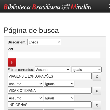
Skip
navigation
Página de busca
Buscar em:
por
Filtros correntes: