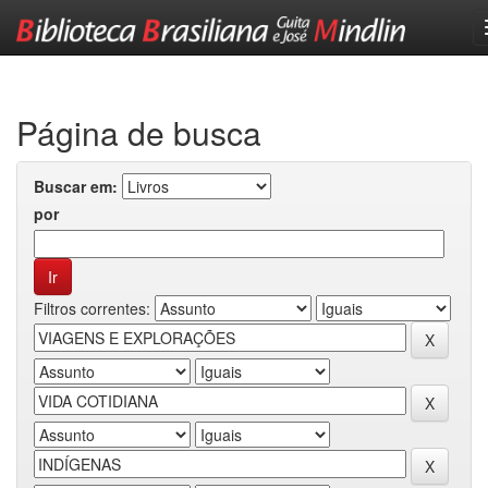
Skip
navigation
Página de busca
Buscar em:
por
Filtros correntes: