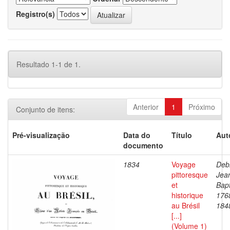
Registro(s)
Resultado 1-1 de 1.
Anterior
1
Próximo
Conjunto de itens:
Pré-visualização
Data do
Título
Aut
documento
1834
Voyage
Debr
pittoresque
Jea
et
Bapt
historique
176
au Brésil
184
[...]
(Volume 1)