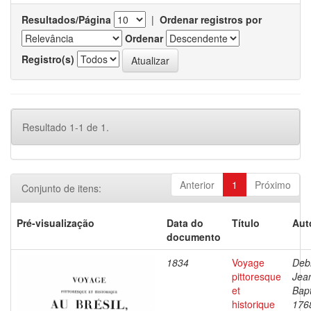
Resultados/Página
|
Ordenar registros por
Ordenar
Registro(s)
Resultado 1-1 de 1.
Anterior
1
Próximo
Conjunto de itens:
Pré-visualização
Data do
Título
Aut
documento
1834
Voyage
Debr
pittoresque
Jea
et
Bapt
historique
176