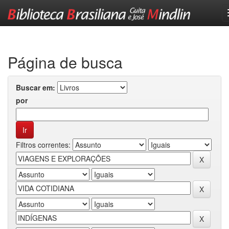
Skip
navigation
Página de busca
Buscar em:
por
Filtros correntes: