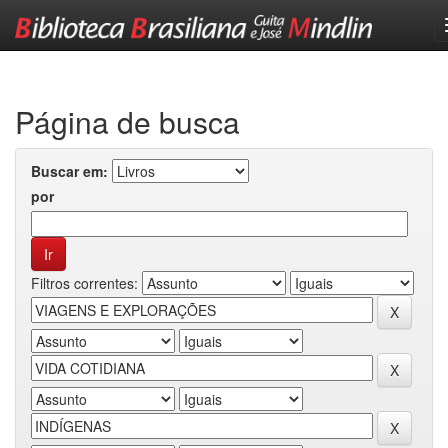
Skip
navigation
Página de busca
Buscar em:
por
Filtros correntes: