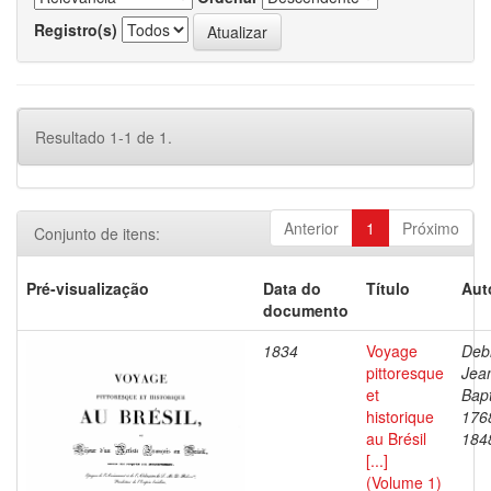
Registro(s)
Resultado 1-1 de 1.
Anterior
1
Próximo
Conjunto de itens:
Pré-visualização
Data do
Título
Aut
documento
1834
Voyage
Debr
pittoresque
Jea
et
Bapt
historique
176
au Brésil
184
[...]
(Volume 1)