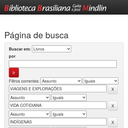
Skip
navigation
Página de busca
Buscar em:
por
Filtros correntes: