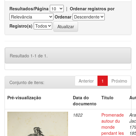
Resultados/Página
|
Ordenar registros por
Ordenar
Registro(s)
Resultado 1-1 de 1.
Anterior
1
Próximo
Conjunto de itens:
Pré-visualização
Data do
Título
Aut
documento
1822
Promenade
Ara
autour du
Jac
monde
17
pendant les
18