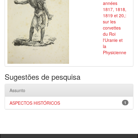
années
1817, 1818,
1819 et 20,:
sur les
corvettes
du Roi
l'Uranie et
la
Physicienne
Sugestões de pesquisa
Assunto
ASPECTOS HISTÓRICOS
1