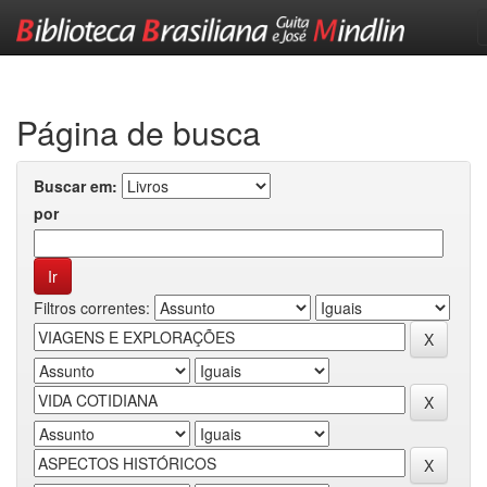
Skip
navigation
Página de busca
Buscar em:
por
Filtros correntes: