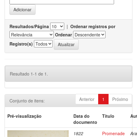
Resultados/Página
|
Ordenar registros por
Ordenar
Registro(s)
Resultado 1-1 de 1.
Anterior
1
Próximo
Conjunto de itens:
Pré-visualização
Data do
Título
Aut
documento
1822
Promenade
Ara