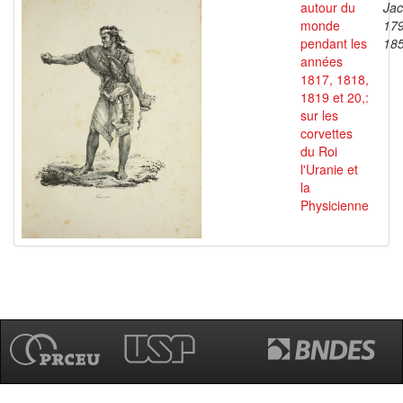
autour du
Jac
monde
17
pendant les
18
années
1817, 1818,
1819 et 20,:
sur les
corvettes
du Roi
l'Uranie et
la
Physicienne