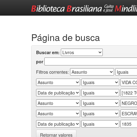
Skip
navigation
Página de busca
Buscar em:
por
Filtros correntes:
Retornar valores