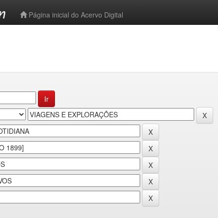
-->
Página inicial do Acervo Digital