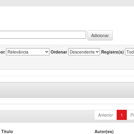
por
Ordenar
Registro(s)
Anterior
1
P
Título
Autor(es)