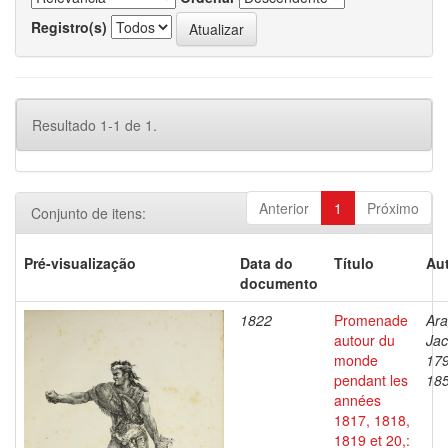
Registro(s)
Resultado 1-1 de 1.
Anterior
1
Próximo
Conjunto de itens:
Pré-visualização
Data do
Título
Aut
documento
1822
Promenade
Ara
autour du
Jac
monde
17
pendant les
18
années
1817, 1818,
1819 et 20,: