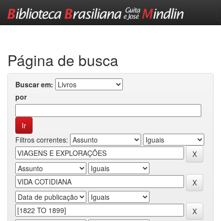
Skip
navigation
Página de busca
Buscar em:
por
Filtros correntes: