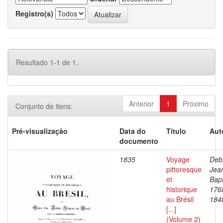
Registro(s)
Resultado 1-1 de 1.
Anterior
1
Próximo
Conjunto de itens:
Pré-visualização
Data do
Título
Aut
documento
1835
Voyage
Debr
pittoresque
Jea
et
Bapt
historique
176
au Brésil
184
[...]
(Volume 2)