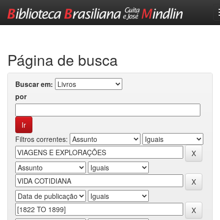
Skip
navigation
Página de busca
Buscar em:
por
Filtros correntes: