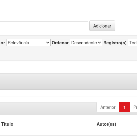
por
Ordenar
Registro(s)
Anterior
1
P
Título
Autor(es)