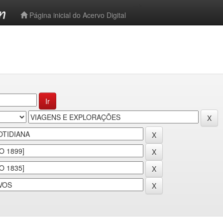
-->
Página inicial do Acervo Digital