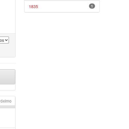
1835
1
róximo