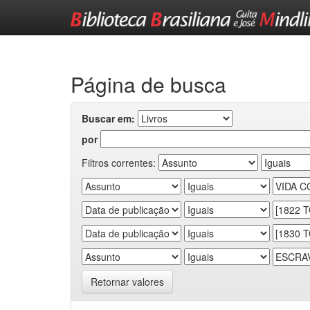
Skip
navigation
Página de busca
Buscar em:
por
Filtros correntes:
Retornar valores