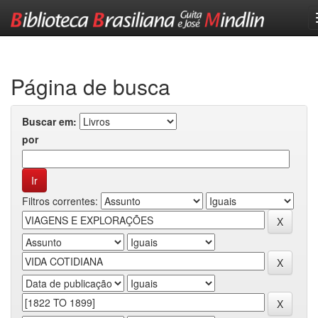
Skip
navigation
Página de busca
Buscar em:
por
Filtros correntes: