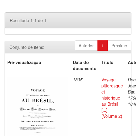
Resultado 1-1 de 1.
Anterior
1
Próximo
Conjunto de itens:
Pré-visualização
Data do
Título
Aut
documento
1835
Voyage
Debr
pittoresque
Jea
et
Bapt
historique
176
au Brésil
184
[...]
(Volume 2)