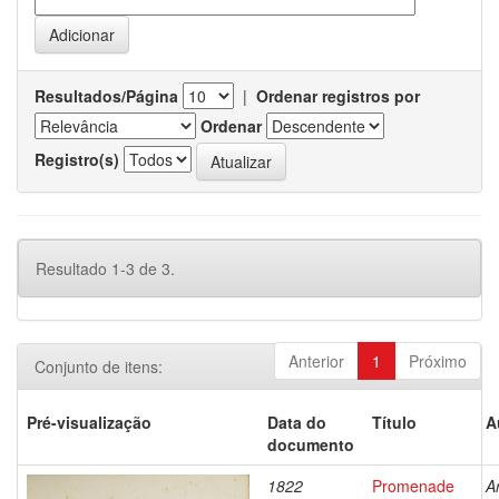
Resultados/Página
|
Ordenar registros por
Ordenar
Registro(s)
Resultado 1-3 de 3.
Anterior
1
Próximo
Conjunto de itens:
Pré-visualização
Data do
Título
A
documento
1822
Promenade
A