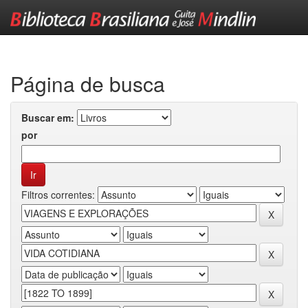
Skip
navigation
Página de busca
Buscar em:
por
Filtros correntes: