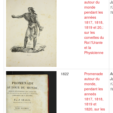
autour du
J
monde
1
pendant les
1
années
1817, 1818,
1819 et 20,:
sur les
corvettes du
Roi l'Uranie
et la
Physicienne
1822
Promenade
A
autour du
J
monde,
1
pendant les
1
anneés
1817, 1818,
1819 et
1820, sur les