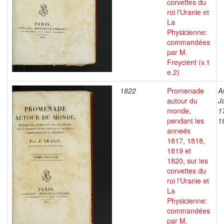
corvettes du
roi l'Uranie et
La
Physicienne:
commandées
par M.
Freycient (v.1
e.2)
1822
Promenade
A
autour du
J
monde,
1
pendant les
1
anneés
1817, 1818,
1819 et
1820, sur les
corvettes du
roi l'Uranie et
La
Physicienne:
commandées
par M.