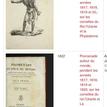
années
1817, 1818,
1819 et 20,:
sur les
corvettes du
Roi l'Uranie
et la
Physicienne
1822
Promenade
A
autour du
J
monde,
1
pendant les
1
anneés
1817, 1818,
1819 et
1820, sur les
corvettes du
roi l'Uranie et
La