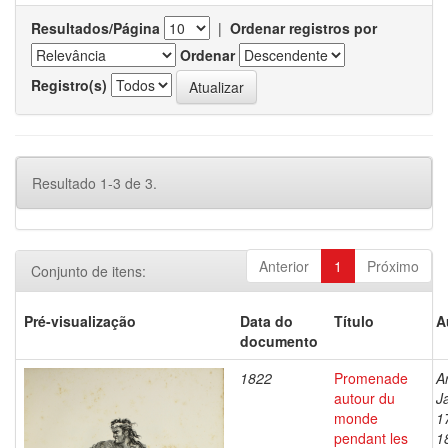
Resultados/Página
|
Ordenar registros por
Ordenar
Registro(s)
Resultado 1-3 de 3.
Anterior
1
Próximo
Conjunto de itens:
Pré-visualização
Data do
Título
A
documento
1822
Promenade
A
autour du
J
monde
1
pendant les
1