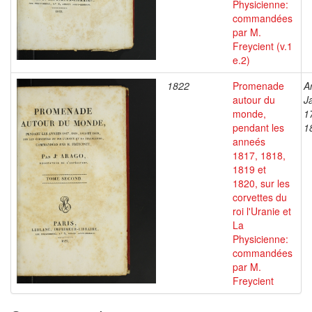
Physicienne:
commandées
par M.
Freycient (v.1
e.2)
1822
Promenade
A
autour du
J
monde,
1
pendant les
1
anneés
1817, 1818,
1819 et
1820, sur les
corvettes du
roi l'Uranie et
La
Physicienne:
commandées
par M.
Freycient