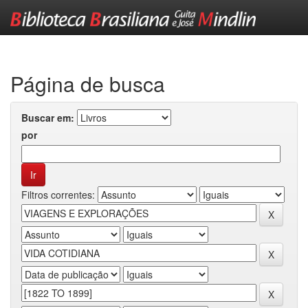
Skip
navigation
Página de busca
Buscar em:
por
Filtros correntes: