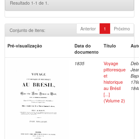
Resultado 1-1 de 1.
Anterior
1
Próximo
Conjunto de itens:
Pré-visualização
Data do
Título
Aut
documento
1835
Voyage
Debr
pittoresque
Jea
et
Bapt
historique
176
au Brésil
184
[...]
(Volume 2)