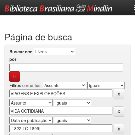
Skip
navigation
Página de busca
Buscar em:
por
Filtros correntes: