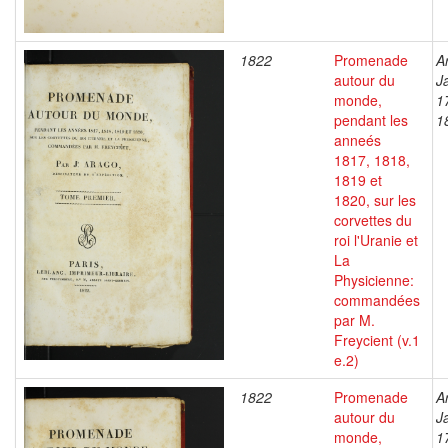
1822
Promenade
A
autour du
J
monde,
1
pendant les
1
anneés
1817, 1818,
1819 et
1820, sur les
corvettes du
roi l'Uranie et
La
Physicienne:
commandées
par M.
Freycient (v.1
e.2)
1822
Promenade
A
autour du
J
monde,
1