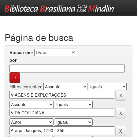
Skip
navigation
Página de busca
Buscar em:
por
Filtros correntes: