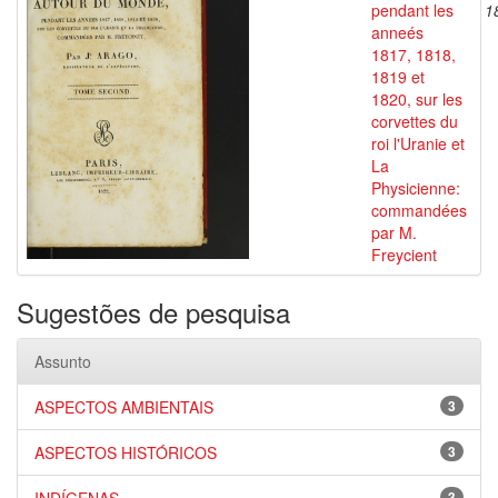
pendant les
1
anneés
1817, 1818,
1819 et
1820, sur les
corvettes du
roi l'Uranie et
La
Physicienne:
commandées
par M.
Freycient
Sugestões de pesquisa
Assunto
ASPECTOS AMBIENTAIS
3
ASPECTOS HISTÓRICOS
3
3