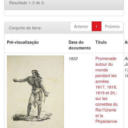
Resultado 1-3 de 3.
Anterior
1
Próximo
Conjunto de itens:
Pré-visualização
Data do
Título
A
documento
1822
Promenade
A
autour du
J
monde
1
pendant les
1
années
1817, 1818,
1819 et 20,:
sur les
corvettes du
Roi l'Uranie
et la
Physicienne