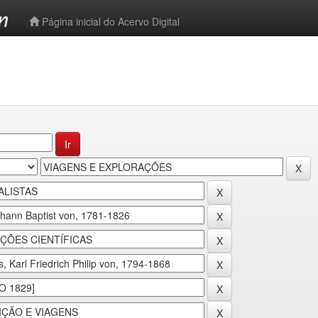
-->
Página inicial do Acervo Digital