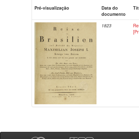
Pré-visualização
Data do
Tí
documento
1823
Rei
[Pr