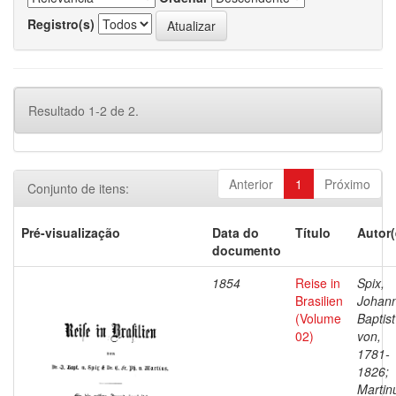
Registro(s)
Resultado 1-2 de 2.
Anterior
1
Próximo
Conjunto de itens:
Pré-visualização
Data do
Título
Autor(
documento
1854
Reise in
Spix,
Brasilien
Johan
(Volume
Baptist
02)
von,
1781-
1826;
Martin