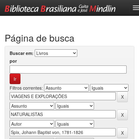
Skip
navigation
Página de busca
Buscar em:
por
Filtros correntes: