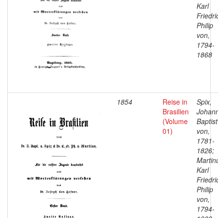
Karl
Friedri
Philip
von,
1794-
1868
1854
Reise in
Spix,
Brasilien
Johan
(Volume
Baptist
01)
von,
1781-
1826;
Martin
Karl
Friedri
Philip
von,
1794-