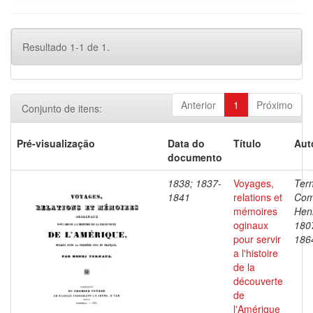
Resultado 1-1 de 1.
Anterior
1
Próximo
Conjunto de itens:
Pré-visualização
Data do
Título
Aut
documento
1838; 1837-
Voyages,
Ter
1841
relations et
Com
mémoires
Henr
oginaux
180
pour servir
186
a l'histoire
de la
découverte
de
l'Amérique