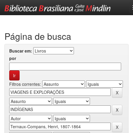
Skip
navigation
Página de busca
Buscar em:
por
Filtros correntes: