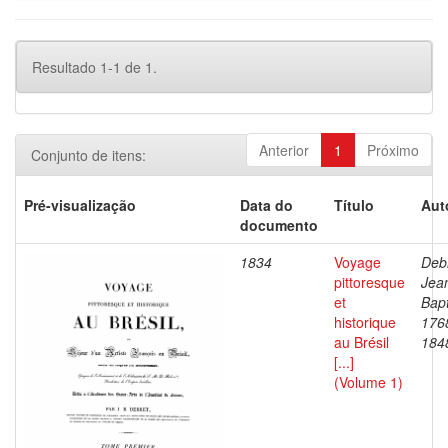
Resultado 1-1 de 1.
Anterior
1
Próximo
Conjunto de itens:
Pré-visualização
Data do
Título
Aut
documento
1834
Voyage
Debr
pittoresque
Jea
et
Bapt
historique
176
au Brésil
184
[...]
(Volume 1)