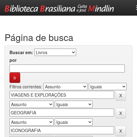
Skip
navigation
Página de busca
Buscar em:
por
Filtros correntes: