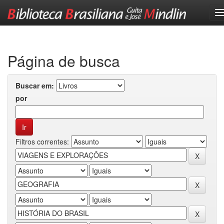
Skip
navigation
Página de busca
Buscar em:
por
Filtros correntes: