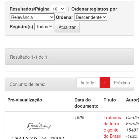
Resultados/Página
|
Ordenar registros por
Ordenar
Registro(s)
Resultado 1-1 de 1.
Anterior
1
Próximo
Conjunto de itens:
Pré-visualização
Data do
Título
Autor
documento
1925
Tratados
Cardi
da terra
Fernã
e gente
1548?
do Brasil
-1625