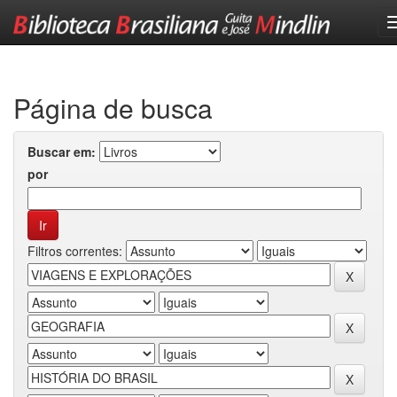
Skip
navigation
Página de busca
Buscar em:
por
Filtros correntes: