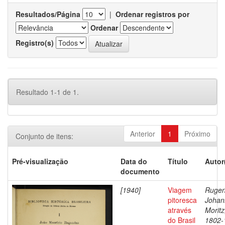
Resultados/Página
|
Ordenar registros por
Ordenar
Registro(s)
Resultado 1-1 de 1.
Anterior
1
Próximo
Conjunto de itens:
Pré-visualização
Data do
Título
Autor
documento
[1940]
Viagem
Rugen
pitoresca
Johan
através
Moritz
do Brasil
1802-