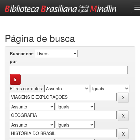
Skip
navigation
Página de busca
Buscar em:
por
Filtros correntes: