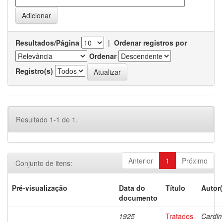
Resultados/Página
|
Ordenar registros por
Ordenar
Registro(s)
Resultado 1-1 de 1.
Anterior
1
Próximo
Conjunto de itens:
Pré-visualização
Data do
Título
Autor
documento
1925
Tratados
Cardi