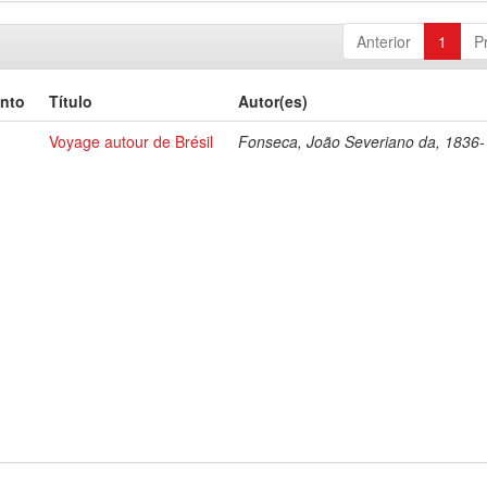
Anterior
1
P
nto
Título
Autor(es)
Voyage autour de Brésil
Fonseca, João Severiano da, 1836