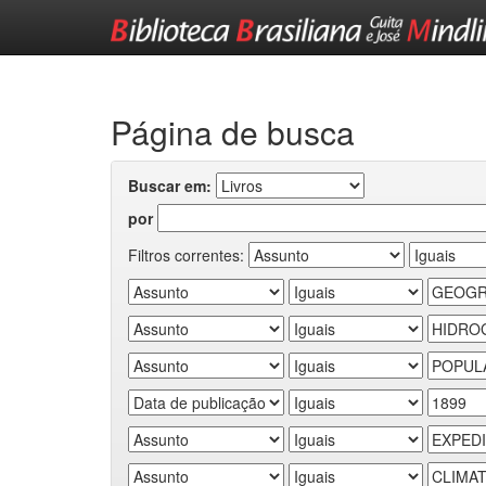
Skip
navigation
Página de busca
Buscar em:
por
Filtros correntes: