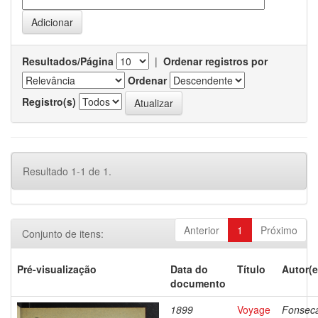
Resultados/Página
|
Ordenar registros por
Ordenar
Registro(s)
Resultado 1-1 de 1.
Anterior
1
Próximo
Conjunto de itens:
Pré-visualização
Data do
Título
Autor(e
documento
1899
Voyage
Fonsec