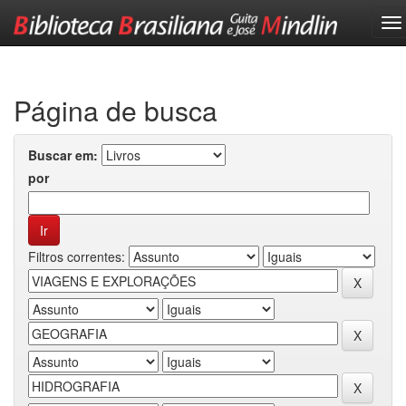
Skip
navigation
Página de busca
Buscar em:
por
Filtros correntes: