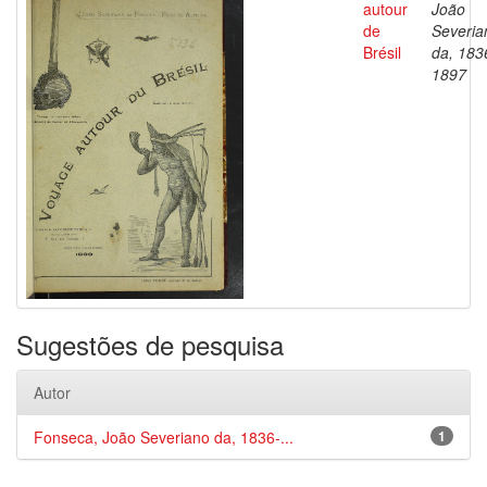
autour
João
de
Severia
Brésil
da, 183
1897
Sugestões de pesquisa
Autor
Fonseca, João Severiano da, 1836-...
1