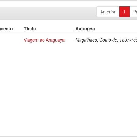
Anterior
1
P
umento
Título
Autor(es)
Viagem ao Araguaya
Magalhães, Couto de, 1837-18