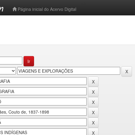
-->
Página inicial do Acervo Digital