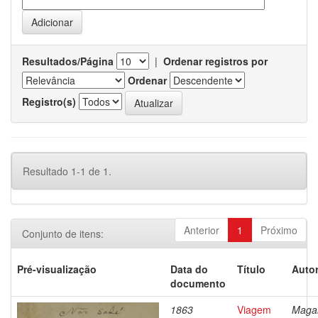
Resultados/Página
|
Ordenar registros por
Ordenar
Registro(s)
Resultado 1-1 de 1.
Anterior
1
Próximo
Conjunto de itens:
Pré-visualização
Data do
Título
Autor
documento
1863
Viagem
Magal