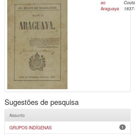
ao
Couto
Araguaya
1837
Sugestões de pesquisa
Assunto
GRUPOS INDÍGENAS
1