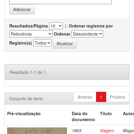
Resultados/Página
|
Ordenar registros por
Ordenar
Registro(s)
Resultado 1-1 de 1.
Anterior
1
Próximo
Conjunto de itens:
Pré-visualização
Data do
Título
Autor
documento
1863
Viagem
Magal