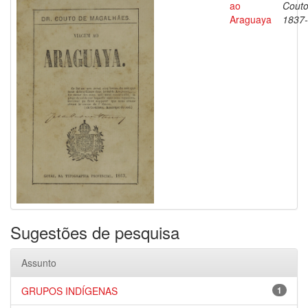
ao
Couto
Araguaya
1837
Sugestões de pesquisa
Assunto
GRUPOS INDÍGENAS
1