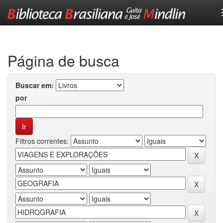
Skip
navigation
Página de busca
Buscar em:
por
Filtros correntes: