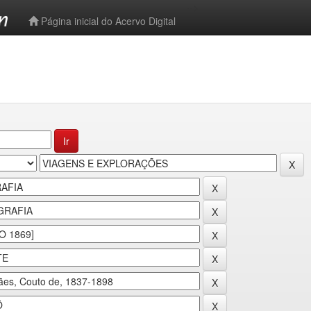
-->
Página inicial do Acervo Digital