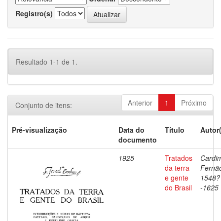
Registro(s)
Resultado 1-1 de 1.
Anterior
1
Próximo
Conjunto de itens:
Pré-visualização
Data do
Título
Autor
documento
1925
Tratados
Cardi
da terra
Fernã
e gente
1548?
do Brasil
-1625