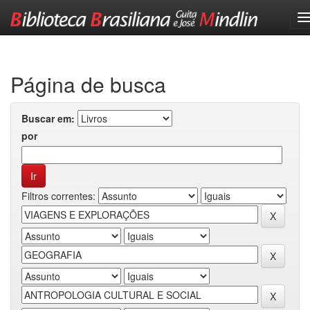
Skip
navigation
Página de busca
Buscar em:
por
Filtros correntes: